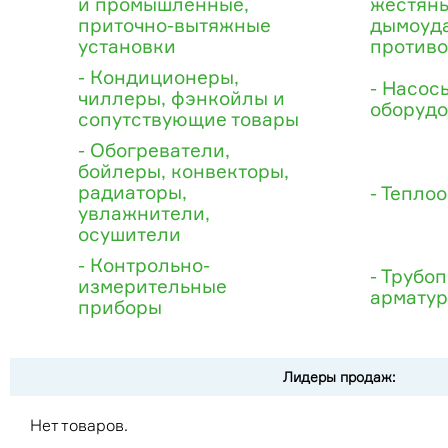
и промышленные,
жестяны
приточно-вытяжные
дымоуд
установки
против
- Кондиционеры,
- Насос
чиллеры, фэнкойлы и
оборуд
сопутствующие товары
- Обогреватели,
бойлеры, конвекторы,
радиаторы,
- Тепло
увлажнители,
осушители
- Контрольно-
- Трубо
измерительные
арматур
приборы
Лидеры продаж:
Нет товаров.