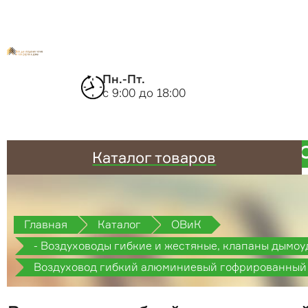
Пн.-Пт.
с 9:00 до 18:00
Каталог товаров
Главная
Каталог
ОВиК
- Воздуховоды гибкие и жестяные, клапаны дымоу
противопожарные
Воздуховод гибкий алюминиевый гофрированный