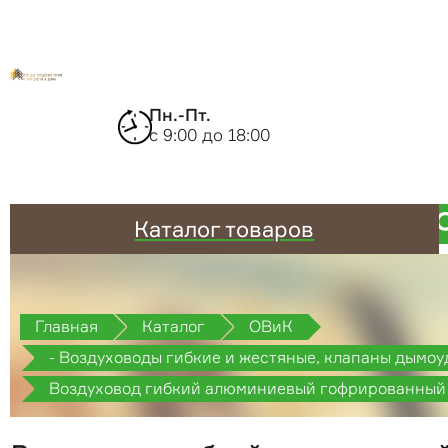
Пн.-Пт.
с 9:00 до 18:00
Каталог товаров
Главная
Каталог
ОВиК
- Воздуховоды гибкие и жестяные, клапаны дымоу
противопожарные
Воздуховод гибкий алюминиевый гофрированный 