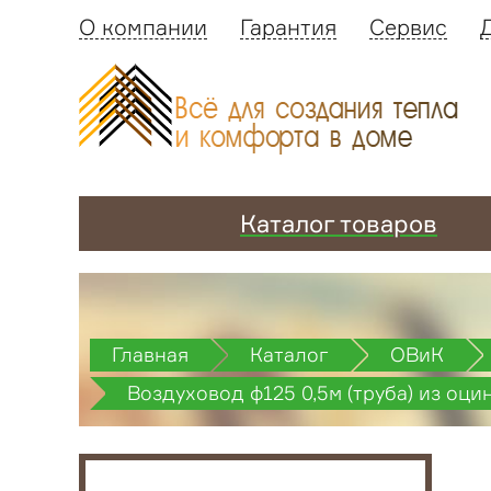
О компании
Гарантия
Сервис
Каталог товаров
Главная
Каталог
ОВиК
Воздуховод ф125 0,5м (труба) из оци