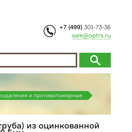
+7 (499)
301-73-36
sale@optrs.ru
моудаления и противопожарные
труба) из оцинкованной