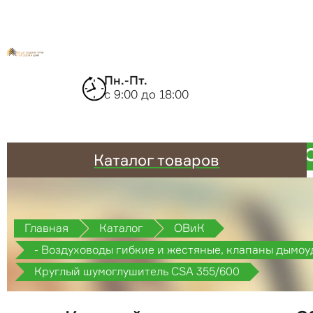
Пн.-Пт.
с 9:00 до 18:00
Каталог товаров
Главная
Каталог
ОВиК
- Воздуховоды гибкие и жестяные, клапаны дымоу
противопожарные
Круглый шумоглушитель CSA 355/600