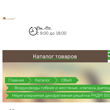
Пн.-Пт.
с 9:00 до 18:00
Каталог товаров
Главная
Каталог
ОВиК
- Воздуховоды гибкие и жестяные, клапаны дымоу
противопожарные
Нерегулируемая декоративная решётка РКДМ 50