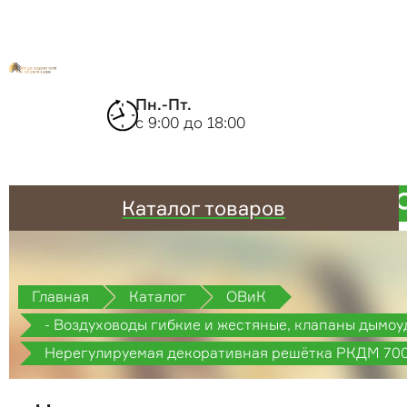
Пн.-Пт.
с 9:00 до 18:00
Каталог товаров
Главная
Каталог
ОВиК
- Воздуховоды гибкие и жестяные, клапаны дымоу
противопожарные
Нерегулируемая декоративная решётка РКДМ 70