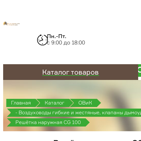
Пн.-Пт.
с 9:00 до 18:00
Каталог товаров
Главная
Каталог
ОВиК
- Воздуховоды гибкие и жестяные, клапаны дымоу
противопожарные
Решётка наружная CG 100