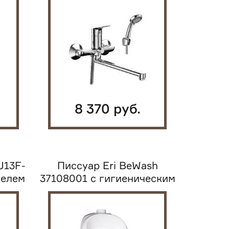
8 370 руб.
U13F-
Писсуар Eri BeWash
телем
37108001 с гигиеническим
покрытием