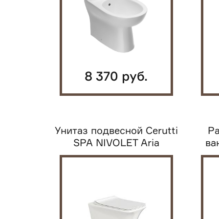
8 370 руб.
Унитаз подвесной Cerutti
Ра
SPA NIVOLET Aria
ва
безободковый с...