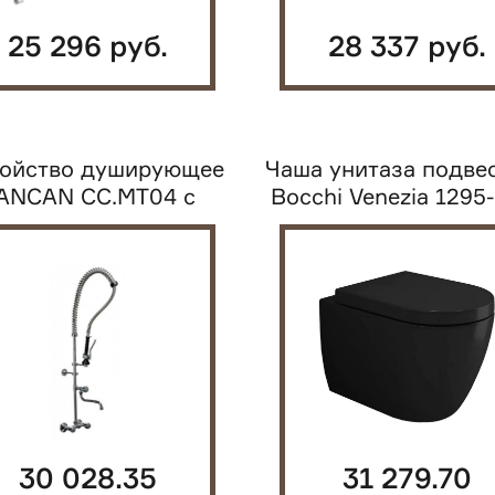
25 296 руб.
28 337 руб.
ройство душирующее
Чаша унитаза подве
ANCAN CC.MT04 с
Bocchi Venezia 1295
аном. установка...
0129 черная...
30 028.35
31 279.70