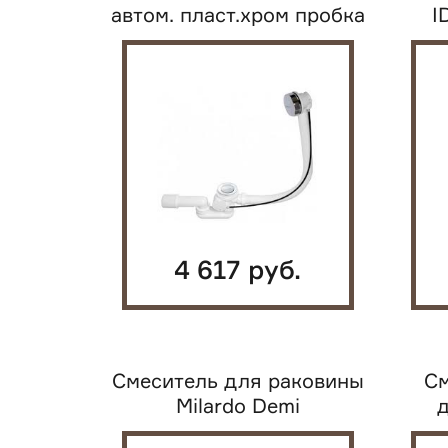
автом. пласт.хром пробка
I
45мм...
O
4 617 руб.
Смеситель для раковины
См
Milardo Demi
д
однорычажный цвет...