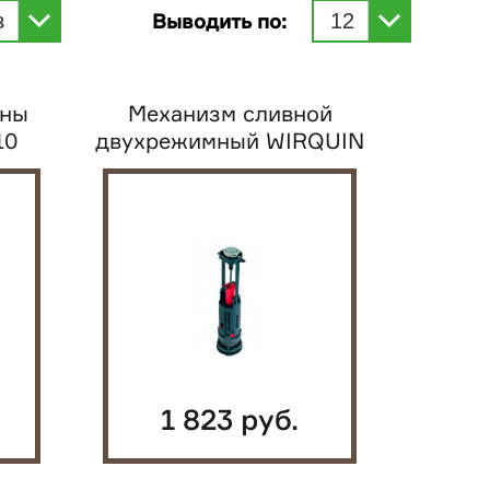
з
Выводить по:
12
ины
Механизм сливной
10
двухрежимный WIRQUIN
One 3/6 L
1 823 руб.