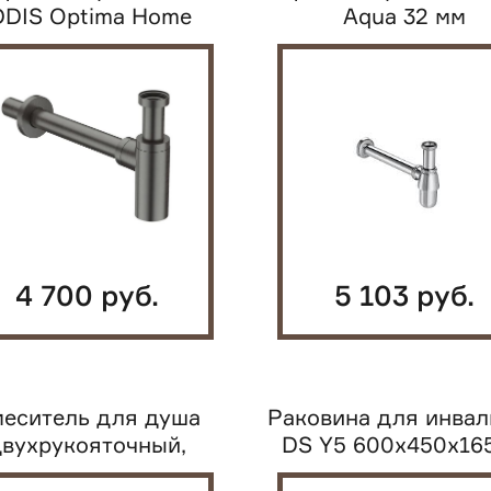
DDIS Optima Home
Aqua 32 мм
PTGM00i84 32 мм,
бутылочный,...
4 700 руб.
5 103 руб.
еситель для душа
Раковина для инва
вухрукояточный,
DS Y5 600х450х16
раздельный,...