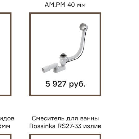
AM.PM 40 мм
гофрированный слив d52...
5 927 руб.
лидов
Смеситель для ванны
5мм
Rossinka RS27-33 излив
350мм