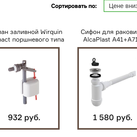
Сортировать по:
Цене вни
ан заливной Wirquin
Сифон для раков
act поршневого типа
AlcaPlast A41+A7
боковой,...
932 руб.
1 580 руб.