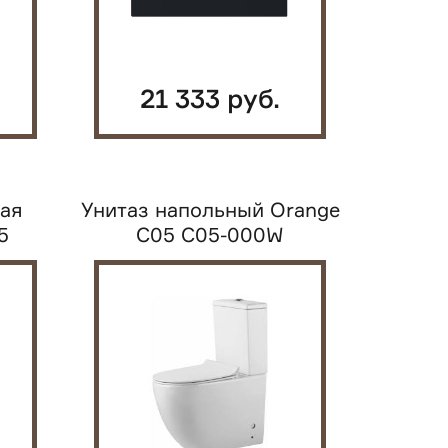
21 333 руб.
ная
Унитаз напольный Orange
5
C05 C05-000W
горизонтальный выпуск...