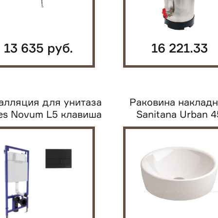
13 635 руб.
16 221.33
руб.
алляция для унитаза
Раковина наклад
es Novum L5 клавиша
Sanitana Urban 4
смыва Soft...