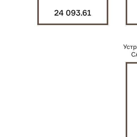
24 093.61
руб.
Уст
C
кр