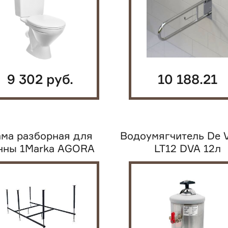
9 302 руб.
10 188.21
руб.
ма разборная для
Водоумягчитель De V
нны 1Marka AGORA
LT12 DVA 12л