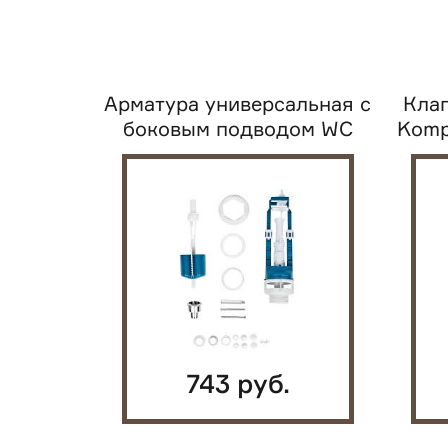
Арматура универсальная с
Клап
боковым подводом WC
Komp
АБ-63.3...
743 руб.